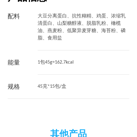
配料
大豆分离蛋白、抗性糊精、鸡蛋、浓缩乳
清蛋白、山梨糖醇液、脱脂乳粉、橄榄
油、燕麦粉、低聚异麦芽糖、海苔粉、磷
脂、食用盐
能量
1包45g=162.7kcal
规格
45克*15包/盒
其他产品