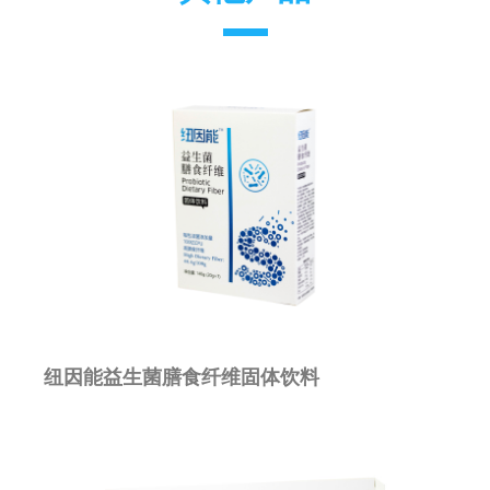
纽因能益生菌膳食纤维固体饮料