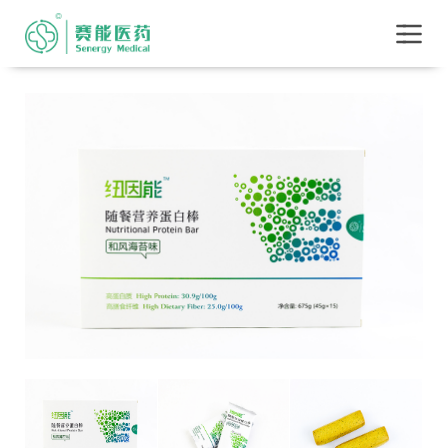
?>
首页
+
关于赛能
产品目录
业务板块
工厂简介
肥胖测评
联系我们