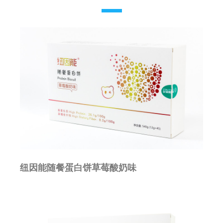
纽因能随餐蛋白饼草莓酸奶味