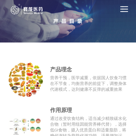
首页
+
关于赛能
产品目录
业务板块
产品理念
工厂简介
营养干预，医学减重，依据国人饮食习惯
在不节食，均衡营养的前提下，调整身体
肥胖测评
代谢模式，达到健康不反弹的减重效果
联系我们
作用原理
通过改变饮食结构，适当减少精致碳水化
合物（暂时用纽因能营养棒代替），选择
低GI食物，摄入优质蛋白和适量脂肪，将